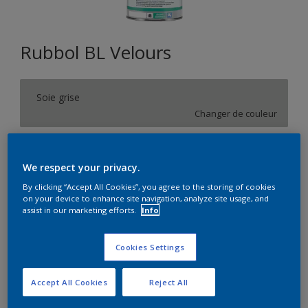
Rubbol BL Velours
Soie grise
Changer de couleur
Format
We respect your privacy.
1L
2,5L
10L
By clicking “Accept All Cookies”, you agree to the storing of cookies
on your device to enhance site navigation, analyze site usage, and
assist in our marketing efforts.
Info
Quantité
Calculateur de peinture
Calculer
Cookies Settings
Accept All Cookies
Reject All