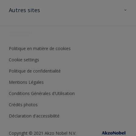
Contactez nous
Ouvrir un magasin PASS
Autres sites
Trimetal
Sikkens Solutions
Polyfilla Pro
Wiki Peinture
Développement durable
Où jeter son pot de peinture ?
Politique en matière de cookies
Cookie settings
Politique de confidentialité
Mentions Légales
Conditions Générales d'Utilisation
Crédits photos
Déclaration d'accessibilité
Copyright © 2021 Akzo Nobel N.V.