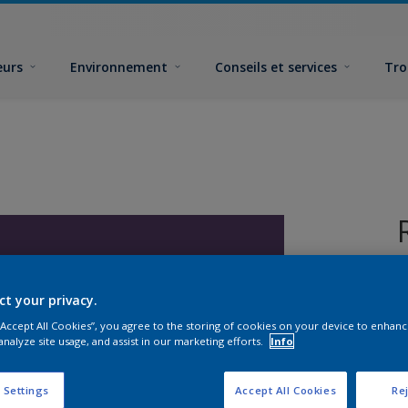
eurs
Environnement
Conseils et services
Tro
ct your privacy.
 “Accept All Cookies”, you agree to the storing of cookies on your device to enhanc
analyze site usage, and assist in our marketing efforts.
Info
F
 Settings
Accept All Cookies
Rej