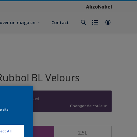
uver un magasin
Contact
Rubbol BL Velours
Pourpre charmant
Changer de couleur
e site
ormat
ect All
1L
2,5L