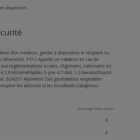
en dispersion.
curité
ion d’un médecin, garder à disposition le récipient ou
 les vêtements. P312-Appeler un médecin en cas de
 aux réglementations locales, régionales, nationales ou
4,7,9-tétraméthyldec-5-yne-4,7-diol, 1,2-benzisothiazol-
ue. EUH211-Attention! Des gouttelettes respirables
espirer les aérosols ni les brouillards.Dangereux.
Télécharger Adobe Reader