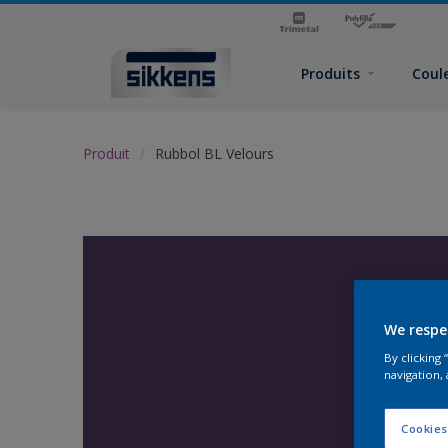
Produits
Coul
Produit
Rubbol BL Velours
We respe
By clicking
navigation, 
Cookies