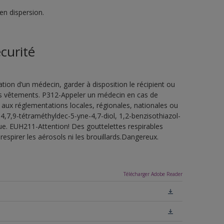
en dispersion.
curité
ion d’un médecin, garder à disposition le récipient ou
 les vêtements. P312-Appeler un médecin en cas de
 aux réglementations locales, régionales, nationales ou
4,7,9-tétraméthyldec-5-yne-4,7-diol, 1,2-benzisothiazol-
ue. EUH211-Attention! Des gouttelettes respirables
espirer les aérosols ni les brouillards.Dangereux.
Télécharger Adobe Reader