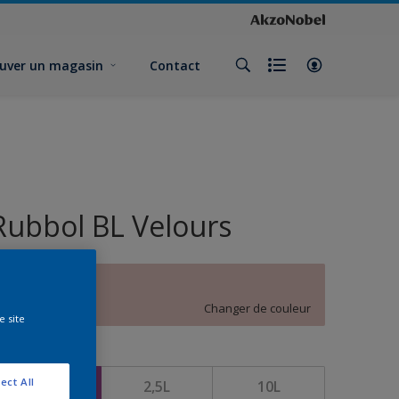
uver un magasin
Contact
Rubbol BL Velours
Doux sorbet
Changer de couleur
e site
ormat
ect All
1L
2,5L
10L