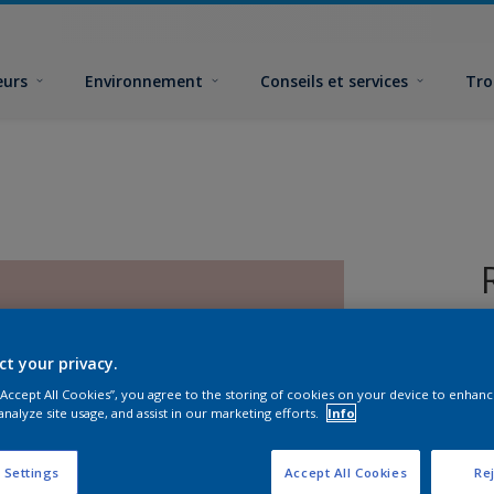
eurs
Environnement
Conseils et services
Tro
ct your privacy.
 “Accept All Cookies”, you agree to the storing of cookies on your device to enhanc
analyze site usage, and assist in our marketing efforts.
Info
F
 Settings
Accept All Cookies
Rej