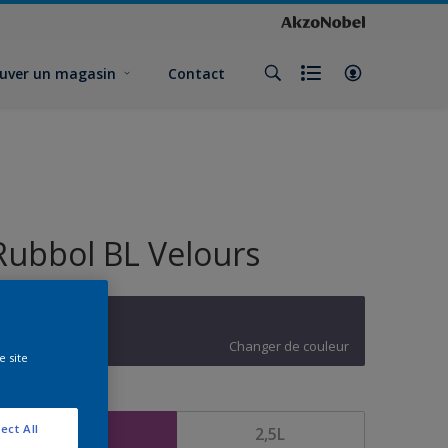
uver un magasin
Contact
Rubbol BL Velours
Violet sideral
Changer de couleur
e site
ormat
ect All
1L
2,5L