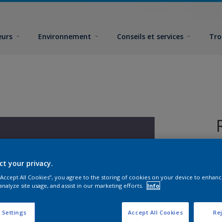
eurs
Environnement
Conseils et services
Tro
ct your privacy.
 “Accept All Cookies”, you agree to the storing of cookies on your device to enhanc
analyze site usage, and assist in our marketing efforts.
Info
F
 Settings
Accept All Cookies
Rej