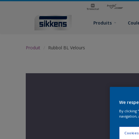
Produits
Coul
Produit
Rubbol BL Velours
We respe
By clicking
navigation, 
Cookies