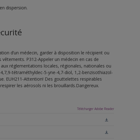
en dispersion.
curité
ion d’un médecin, garder à disposition le récipient ou
 les vêtements. P312-Appeler un médecin en cas de
 aux réglementations locales, régionales, nationales ou
4,7,9-tétraméthyldec-5-yne-4,7-diol, 1,2-benzisothiazol-
ue. EUH211-Attention! Des gouttelettes respirables
espirer les aérosols ni les brouillards.Dangereux.
Télécharger Adobe Reader