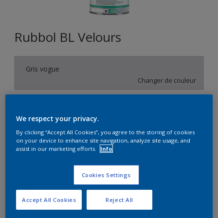
Rubbol BL Velours
Gris vogue
Changer de couleur
Format
We respect your privacy.
1L
2,5L
10L
By clicking “Accept All Cookies”, you agree to the storing of cookies
on your device to enhance site navigation, analyze site usage, and
assist in our marketing efforts.
Info
Quantité
Calculateur de peinture
Calculer
Cookies Settings
Accept All Cookies
Reject All