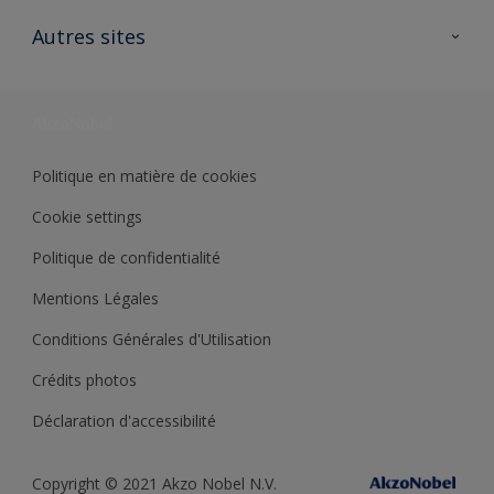
Contactez nous
Ouvrir un magasin PASS
Autres sites
Trimetal
Sikkens Solutions
Polyfilla Pro
Wiki Peinture
Développement durable
Où jeter son pot de peinture ?
Politique en matière de cookies
Cookie settings
Politique de confidentialité
Mentions Légales
Conditions Générales d'Utilisation
Crédits photos
Déclaration d'accessibilité
Copyright © 2021 Akzo Nobel N.V.