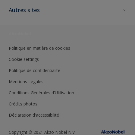
Contactez nous
Ouvrir un magasin PASS
Autres sites
Trimetal
Sikkens Solutions
Polyfilla Pro
Wiki Peinture
Développement durable
Où jeter son pot de peinture ?
Politique en matière de cookies
Cookie settings
Politique de confidentialité
Mentions Légales
Conditions Générales d'Utilisation
Crédits photos
Déclaration d'accessibilité
Copyright © 2021 Akzo Nobel N.V.