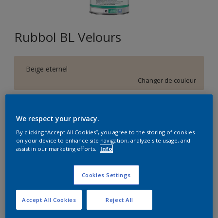
Rubbol BL Velours
Beige eternel
Changer de couleur
Format
We respect your privacy.
1L
2,5L
10L
By clicking “Accept All Cookies”, you agree to the storing of cookies
on your device to enhance site navigation, analyze site usage, and
assist in our marketing efforts.
Info
Quantité
Calculateur de peinture
Calculer
Cookies Settings
Accept All Cookies
Reject All