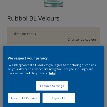
Rubbol BL Velours
Blanc de chaux
Changer de couleur
Format
We respect your privacy.
1L
2,5L
10L
By clicking “Accept All Cookies”, you agree to the storing of cookies
on your device to enhance site navigation, analyze site usage, and
assist in our marketing efforts.
Info
Quantité
Calculateur de peinture
Calculer
Cookies Settings
Accept All Cookies
Reject All