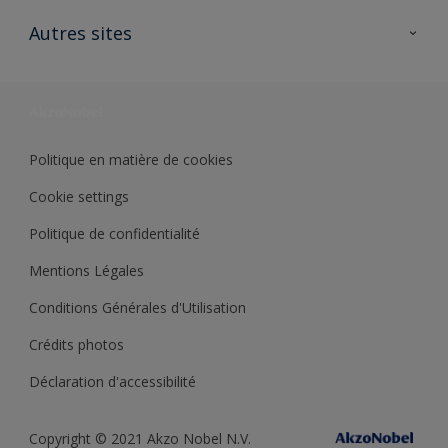
Contactez nous
Ouvrir un magasin PASS
Autres sites
Trimetal
Sikkens Solutions
Polyfilla Pro
Wiki Peinture
Développement durable
Où jeter son pot de peinture ?
Politique en matière de cookies
Cookie settings
Politique de confidentialité
Mentions Légales
Conditions Générales d'Utilisation
Crédits photos
Déclaration d'accessibilité
Copyright © 2021 Akzo Nobel N.V.