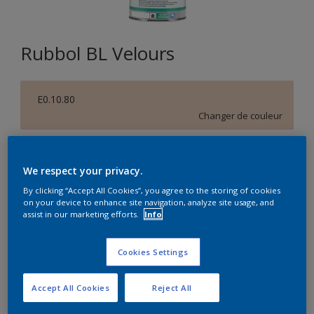
Rubbol BL Velours
E0.10.80
Changer de couleur
Format
We respect your privacy.
1L
2,5L
10L
By clicking “Accept All Cookies”, you agree to the storing of cookies
on your device to enhance site navigation, analyze site usage, and
assist in our marketing efforts.
Info
Quantité
Calculateur de peinture
Calculer
Cookies Settings
Accept All Cookies
Reject All