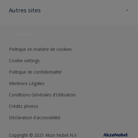
Contactez nous
Ouvrir un magasin PASS
Autres sites
Trimetal
Sikkens Solutions
Polyfilla Pro
Wiki Peinture
Développement durable
Où jeter son pot de peinture ?
Politique en matière de cookies
Cookie settings
Politique de confidentialité
Mentions Légales
Conditions Générales d'Utilisation
Crédits photos
Déclaration d'accessibilité
Copyright © 2021 Akzo Nobel N.V.