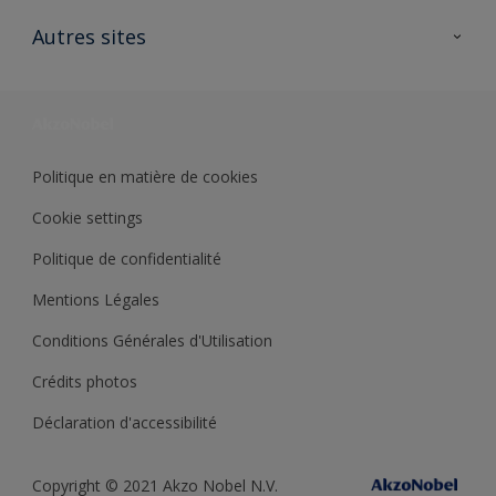
Contactez nous
Ouvrir un magasin PASS
Autres sites
Trimetal
Sikkens Solutions
Polyfilla Pro
Wiki Peinture
Développement durable
Où jeter son pot de peinture ?
Politique en matière de cookies
Cookie settings
Politique de confidentialité
Mentions Légales
Conditions Générales d'Utilisation
Crédits photos
Déclaration d'accessibilité
Copyright © 2021 Akzo Nobel N.V.