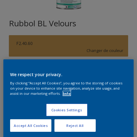
Rubbol BL Velours
F2.40.60
Changer de couleur
Format
We respect your privacy.
1L
2,5L
By clicking “Accept All Cookies”, you agree to the storing of cookies
on your device to enhance site navigation, analyze site usage, and
assist in our marketing efforts.
Info
Quantité
Calculateur de peinture
Calculer
Cookies Settings
Accept All Cookies
Reject All