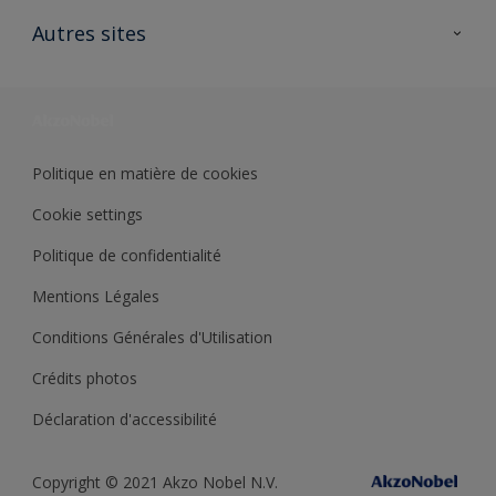
Contactez nous
Ouvrir un magasin PASS
Autres sites
Trimetal
Sikkens Solutions
Polyfilla Pro
Wiki Peinture
Développement durable
Où jeter son pot de peinture ?
Politique en matière de cookies
Cookie settings
Politique de confidentialité
Mentions Légales
Conditions Générales d'Utilisation
Crédits photos
Déclaration d'accessibilité
Copyright © 2021 Akzo Nobel N.V.