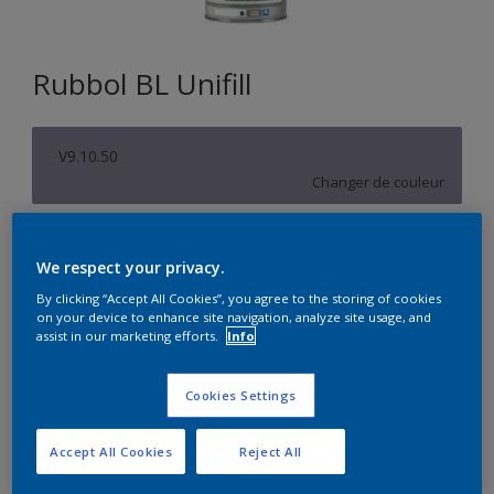
Rubbol BL Unifill
V9.10.50
Changer de couleur
Format
We respect your privacy.
1L
2,5L
10L
By clicking “Accept All Cookies”, you agree to the storing of cookies
on your device to enhance site navigation, analyze site usage, and
assist in our marketing efforts.
Info
Quantité
Calculateur de peinture
Calculer
Cookies Settings
Accept All Cookies
Reject All