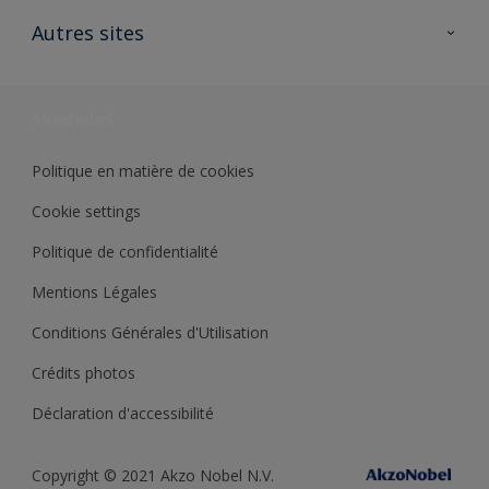
Contactez nous
Ouvrir un magasin PASS
Autres sites
Trimetal
Sikkens Solutions
Polyfilla Pro
Wiki Peinture
Développement durable
Où jeter son pot de peinture ?
Politique en matière de cookies
Cookie settings
Politique de confidentialité
Mentions Légales
Conditions Générales d'Utilisation
Crédits photos
Déclaration d'accessibilité
Copyright © 2021 Akzo Nobel N.V.