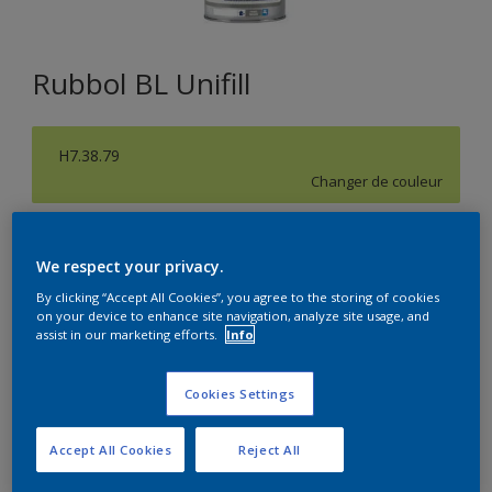
Rubbol BL Unifill
H7.38.79
Changer de couleur
Format
We respect your privacy.
1L
2,5L
By clicking “Accept All Cookies”, you agree to the storing of cookies
on your device to enhance site navigation, analyze site usage, and
assist in our marketing efforts.
Info
Quantité
Calculateur de peinture
Calculer
Cookies Settings
Accept All Cookies
Reject All