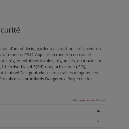
curité
ion d’un médecin, garder à disposition le récipient ou
 les vêtements. P312-Appeler un médecin en cas de
 aux réglementations locales, régionales, nationales ou
,2-benzisothiazol-3(2H)-one, octhilinone (ISO),
-Attention! Des gouttelettes respirables dangereuses
érosols ni les brouillards.Dangereux. Respecter les
Télécharger Adobe Reader