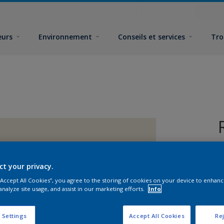
eurs
Environnement
Conseils et services
Tro
ct your privacy.
 “Accept All Cookies”, you agree to the storing of cookies on your device to enhanc
analyze site usage, and assist in our marketing efforts.
Info
F
 Settings
Accept All Cookies
Rej