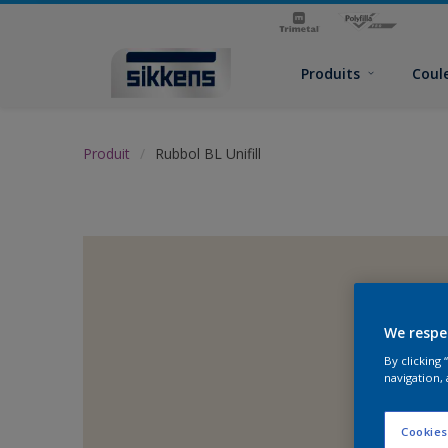
Produits
Coul
Produit
Rubbol BL Unifill
We respe
By clicking
navigation, 
Cookies