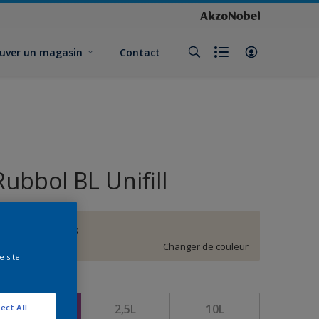
uver un magasin
Contact
Rubbol BL Unifill
Blanc de chaux
Changer de couleur
e site
ormat
1L
2,5L
10L
ect All