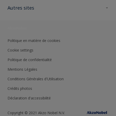
Contactez nous
Ouvrir un magasin PASS
Autres sites
Trimetal
Sikkens Solutions
Polyfilla Pro
Wiki Peinture
Développement durable
Où jeter son pot de peinture ?
Politique en matière de cookies
Cookie settings
Politique de confidentialité
Mentions Légales
Conditions Générales d'Utilisation
Crédits photos
Déclaration d'accessibilité
Copyright © 2021 Akzo Nobel N.V.