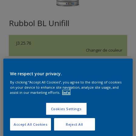
Rubbol BL Unifill
J3.25.76
Changer de couleur
Format
We respect your privacy.
1L
2,5L
10L
By clicking “Accept All Cookies”, you agree to the storing of cookies
on your device to enhance site navigation, analyze site usage, and
assist in our marketing efforts.
Info
Quantité
Calculateur de peinture
Calculer
Cookies Settings
Accept All Cookies
Reject All