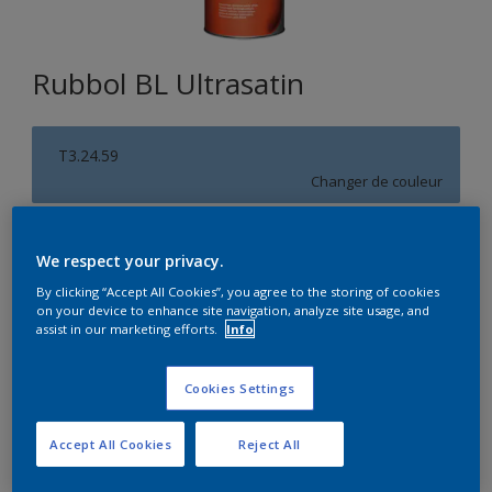
Rubbol BL Ultrasatin
T3.24.59
Changer de couleur
Format
We respect your privacy.
1L
2,5L
By clicking “Accept All Cookies”, you agree to the storing of cookies
on your device to enhance site navigation, analyze site usage, and
assist in our marketing efforts.
Info
Quantité
Calculateur de peinture
Calculer
Cookies Settings
Accept All Cookies
Reject All