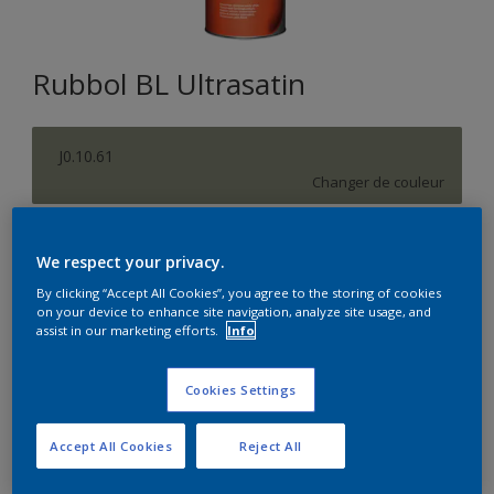
Rubbol BL Ultrasatin
J0.10.61
Changer de couleur
Format
We respect your privacy.
1L
2,5L
By clicking “Accept All Cookies”, you agree to the storing of cookies
on your device to enhance site navigation, analyze site usage, and
assist in our marketing efforts.
Info
Quantité
Calculateur de peinture
Calculer
Cookies Settings
Accept All Cookies
Reject All