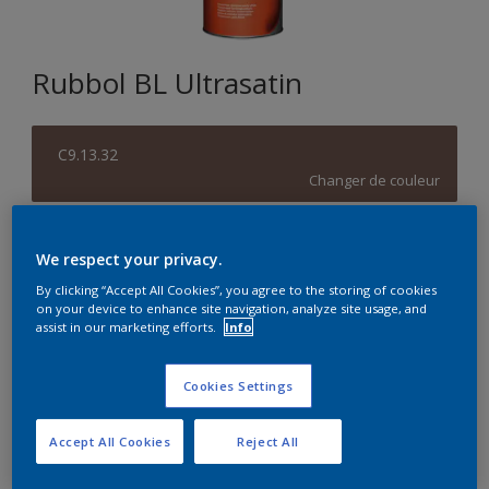
Rubbol BL Ultrasatin
C9.13.32
Changer de couleur
Format
We respect your privacy.
1L
2,5L
By clicking “Accept All Cookies”, you agree to the storing of cookies
on your device to enhance site navigation, analyze site usage, and
assist in our marketing efforts.
Info
Quantité
Calculateur de peinture
Calculer
Cookies Settings
Accept All Cookies
Reject All