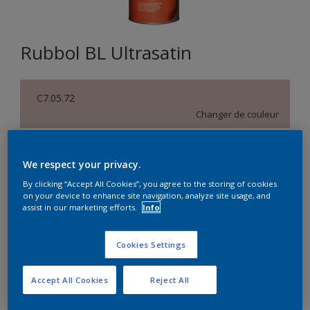
Rubbol BL Ultrasatin
C7.05.72
Changer de couleur
Format
We respect your privacy.
1L
2,5L
By clicking “Accept All Cookies”, you agree to the storing of cookies
on your device to enhance site navigation, analyze site usage, and
assist in our marketing efforts.
Info
Quantité
Calculateur de peinture
Calculer
Cookies Settings
Accept All Cookies
Reject All