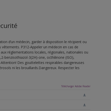
curité
ion d’un médecin, garder à disposition le récipient ou
 les vêtements. P312-Appeler un médecin en cas de
 aux réglementations locales, régionales, nationales ou
,2-benzisothiazol-3(2H)-one, octhilinone (ISO),
-Attention! Des gouttelettes respirables dangereuses
érosols ni les brouillards.Dangereux. Respecter les
Télécharger Adobe Reader