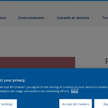
eurs
Environnement
Conseils et services
Tro
ct your privacy.
 “Accept All Cookies”, you agree to the storing of cookies on your device to enhanc
analyze site usage, and assist in our marketing efforts.
Info
F
 Settings
Accept All Cookies
Rej