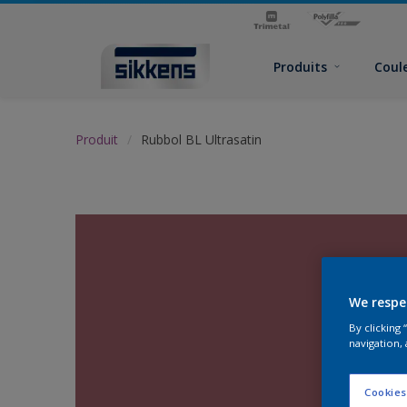
Produits
Coul
Produit
Rubbol BL Ultrasatin
We respe
By clicking
navigation, 
Cookies