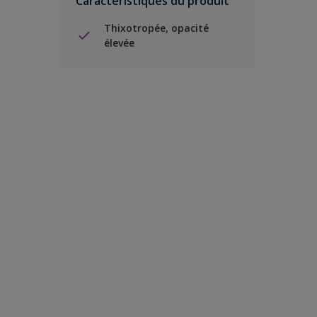
Caractéristiques du produit
Thixotropée, opacité
élevée