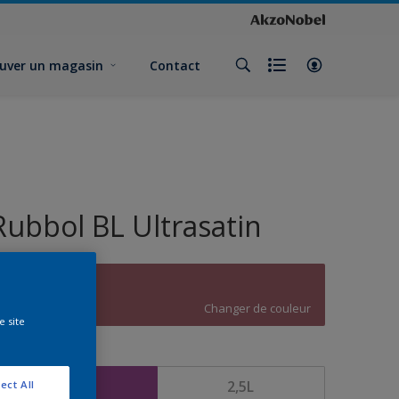
uver un magasin
Contact
Rubbol BL Ultrasatin
A7.23.42
Changer de couleur
e site
ormat
1L
2,5L
ect All