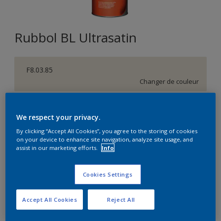
Rubbol BL Ultrasatin
F8.03.85
Changer de couleur
Format
We respect your privacy.
1L
2,5L
By clicking “Accept All Cookies”, you agree to the storing of cookies
on your device to enhance site navigation, analyze site usage, and
assist in our marketing efforts.
Info
Quantité
Calculateur de peinture
Calculer
Cookies Settings
Accept All Cookies
Reject All