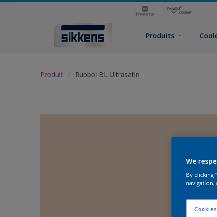
Produits
Coul
Produit
Rubbol BL Ultrasatin
We respe
By clicking
navigation, 
Cookies