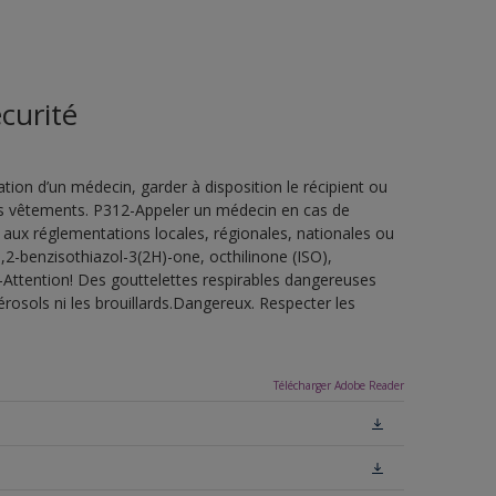
curité
ion d’un médecin, garder à disposition le récipient ou
 les vêtements. P312-Appeler un médecin en cas de
 aux réglementations locales, régionales, nationales ou
,2-benzisothiazol-3(2H)-one, octhilinone (ISO),
-Attention! Des gouttelettes respirables dangereuses
érosols ni les brouillards.Dangereux. Respecter les
Télécharger Adobe Reader