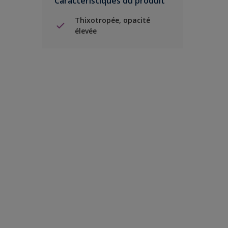
Caractéristiques du produit
Thixotropée, opacité
élevée