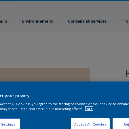
eurs
Environnement
Conseils et services
Tro
ct your privacy.
 “Accept All Cookies”, you agree to the storing of cookies on your device to enhanc
analyze site usage, and assist in our marketing efforts.
Info
F
 Settings
Accept All Cookies
Rej