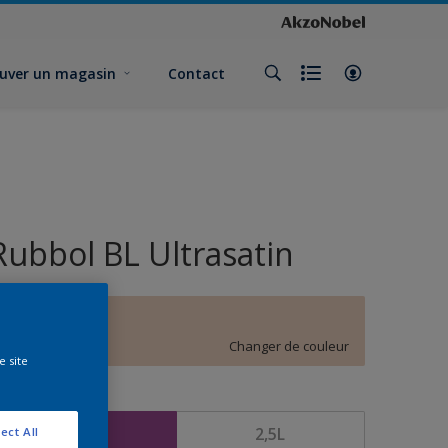
uver un magasin
Contact
Rubbol BL Ultrasatin
E0.10.80
Changer de couleur
e site
ormat
1L
2,5L
ect All