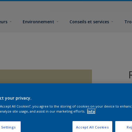
eurs
Environnement
Conseils et services
Tro
ct your privacy.
 “Accept All Cookies”, you agree to the storing of cookies on your device to enhanc
analyze site usage, and assist in our marketing efforts.
Info
F
 Settings
Accept All Cookies
Rej