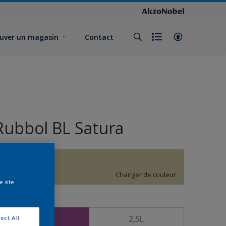
uver un magasin
Contact
Rubbol BL Satura
G6.15.74
Changer de couleur
e site
ormat
1L
2,5L
ect All