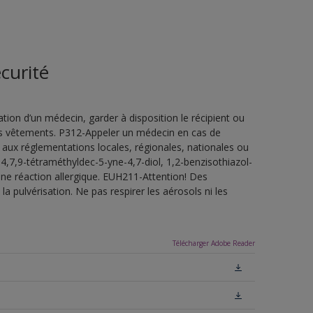
curité
ion d’un médecin, garder à disposition le récipient ou
 les vêtements. P312-Appeler un médecin en cas de
 aux réglementations locales, régionales, nationales ou
4,7,9-tétraméthyldec-5-yne-4,7-diol, 1,2-benzisothiazol-
une réaction allergique. EUH211-Attention! Des
a pulvérisation. Ne pas respirer les aérosols ni les
Télécharger Adobe Reader