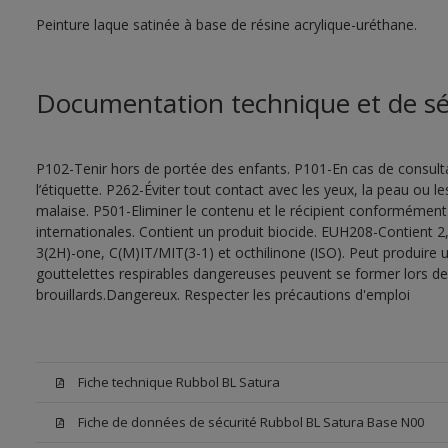
Peinture laque satinée à base de résine acrylique-uréthane.
Documentation technique et de sé
P102-Tenir hors de portée des enfants. P101-En cas de consultat
l’étiquette. P262-Éviter tout contact avec les yeux, la peau ou
malaise. P501-Eliminer le contenu et le récipient conformément
internationales. Contient un produit biocide. EUH208-Contient 2,
3(2H)-one, C(M)IT/MIT(3-1) et octhilinone (ISO). Peut produire 
gouttelettes respirables dangereuses peuvent se former lors de l
brouillards.Dangereux. Respecter les précautions d'emploi
Fiche technique Rubbol BL Satura
Fiche de données de sécurité Rubbol BL Satura Base N00