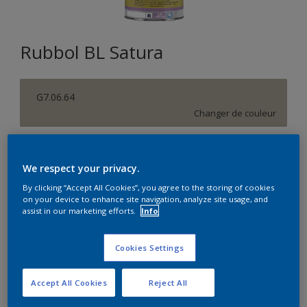
Rubbol BL Satura
G7.06.64
Changer de couleur
Format
We respect your privacy.
1L
2,5L
By clicking “Accept All Cookies”, you agree to the storing of cookies
on your device to enhance site navigation, analyze site usage, and
Quantité
Calculateur de peinture
assist in our marketing efforts.
Info
Calculer
Cookies Settings
Accept All Cookies
Reject All