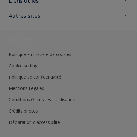
Liens utiles
Contactez nous
Ouvrir un magasin PASS
Autres sites
Trimetal
Sikkens Solutions
Polyfilla Pro
Wiki Peinture
Développement durable
Où jeter son pot de peinture ?
Politique en matière de cookies
Cookie settings
Politique de confidentialité
Mentions Légales
Conditions Générales d'Utilisation
Crédits photos
Déclaration d'accessibilité