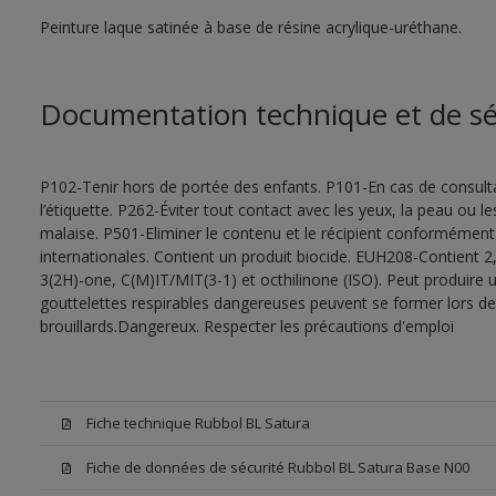
Peinture laque satinée à base de résine acrylique-uréthane.
Documentation technique et de sé
P102-Tenir hors de portée des enfants. P101-En cas de consultat
l’étiquette. P262-Éviter tout contact avec les yeux, la peau ou
malaise. P501-Eliminer le contenu et le récipient conformément
internationales. Contient un produit biocide. EUH208-Contient 2,
3(2H)-one, C(M)IT/MIT(3-1) et octhilinone (ISO). Peut produire 
gouttelettes respirables dangereuses peuvent se former lors de l
brouillards.Dangereux. Respecter les précautions d'emploi
Fiche technique Rubbol BL Satura
Fiche de données de sécurité Rubbol BL Satura Base N00