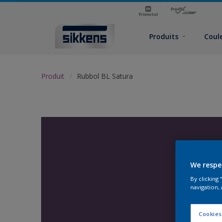
Produits
Coul
Produit
Rubbol BL Satura
We respe
By clicking
navigation, 
Cookies