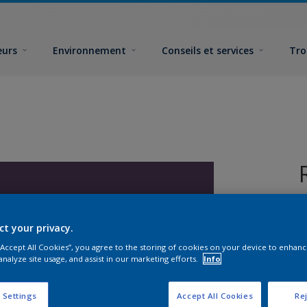
eurs
Environnement
Conseils et services
Tro
ct your privacy.
 “Accept All Cookies”, you agree to the storing of cookies on your device to enhanc
analyze site usage, and assist in our marketing efforts.
Info
F
 Settings
Accept All Cookies
Rej