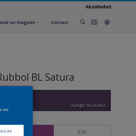
uver un magasin
Contact
Rubbol BL Satura
X0.19.21
Changer de couleur
e site
ormat
1L
2,5L
ect All