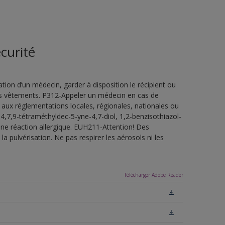
curité
ion d’un médecin, garder à disposition le récipient ou
 les vêtements. P312-Appeler un médecin en cas de
 aux réglementations locales, régionales, nationales ou
4,7,9-tétraméthyldec-5-yne-4,7-diol, 1,2-benzisothiazol-
une réaction allergique. EUH211-Attention! Des
a pulvérisation. Ne pas respirer les aérosols ni les
Télécharger Adobe Reader