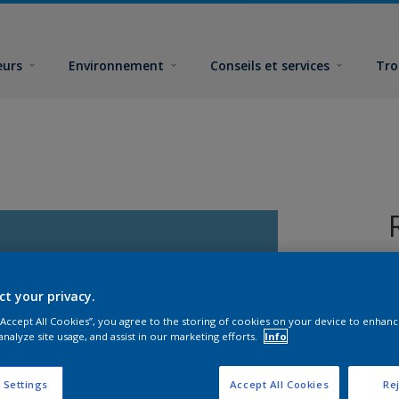
eurs
Environnement
Conseils et services
Tro
ct your privacy.
 “Accept All Cookies”, you agree to the storing of cookies on your device to enhanc
analyze site usage, and assist in our marketing efforts.
Info
F
 Settings
Accept All Cookies
Rej