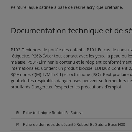
Peinture laque satinée à base de résine acrylique-uréthane.
Documentation technique et de sé
P102-Tenir hors de portée des enfants. P101-En cas de consultat
l’étiquette. P262-Éviter tout contact avec les yeux, la peau ou
malaise. P501-Eliminer le contenu et le récipient conformément
internationales. Contient un produit biocide. EUH208-Contient 2,
3(2H)-one, C(M)IT/MIT(3-1) et octhilinone (ISO). Peut produire 
gouttelettes respirables dangereuses peuvent se former lors de l
brouillards.Dangereux. Respecter les précautions d'emploi
Fiche technique Rubbol BL Satura
Fiche de données de sécurité Rubbol BL Satura Base N00