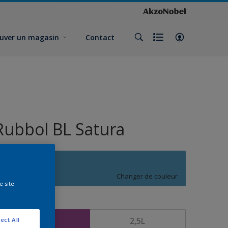
uver un magasin
Contact
Rubbol BL Satura
S6.33.52
Changer de couleur
e site
ormat
1L
2,5L
ect All