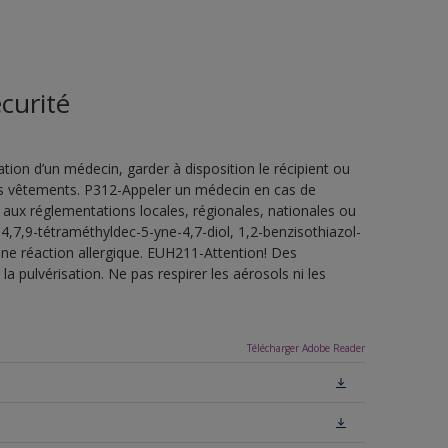
curité
ion d’un médecin, garder à disposition le récipient ou
 les vêtements. P312-Appeler un médecin en cas de
 aux réglementations locales, régionales, nationales ou
4,7,9-tétraméthyldec-5-yne-4,7-diol, 1,2-benzisothiazol-
une réaction allergique. EUH211-Attention! Des
a pulvérisation. Ne pas respirer les aérosols ni les
Télécharger Adobe Reader