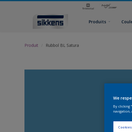
Produits
Coul
Produit
Rubbol BL Satura
We respe
By clicking
navigation, 
Cookies