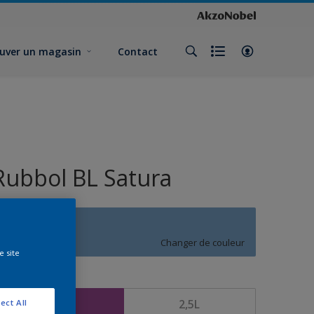
uver un magasin
Contact
Rubbol BL Satura
T3.24.59
Changer de couleur
e site
ormat
1L
2,5L
ect All