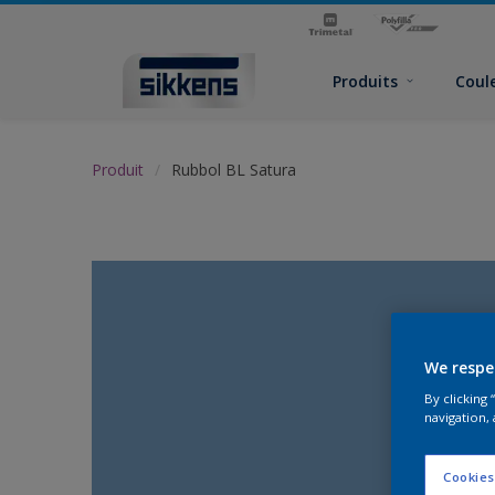
Produits
Coul
Produit
Rubbol BL Satura
We respe
By clicking
navigation, 
Cookies