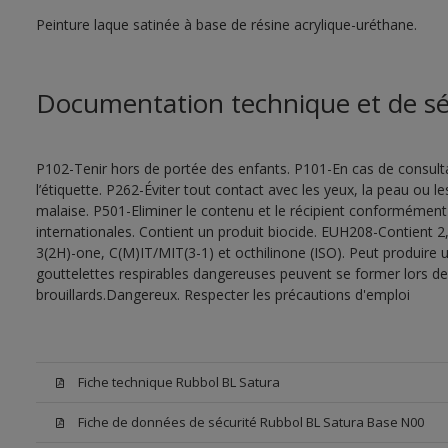
Peinture laque satinée à base de résine acrylique-uréthane.
Documentation technique et de sé
P102-Tenir hors de portée des enfants. P101-En cas de consultat
l’étiquette. P262-Éviter tout contact avec les yeux, la peau ou
malaise. P501-Eliminer le contenu et le récipient conformément
internationales. Contient un produit biocide. EUH208-Contient 2,
3(2H)-one, C(M)IT/MIT(3-1) et octhilinone (ISO). Peut produire 
gouttelettes respirables dangereuses peuvent se former lors de l
brouillards.Dangereux. Respecter les précautions d'emploi
Fiche technique Rubbol BL Satura
Fiche de données de sécurité Rubbol BL Satura Base N00