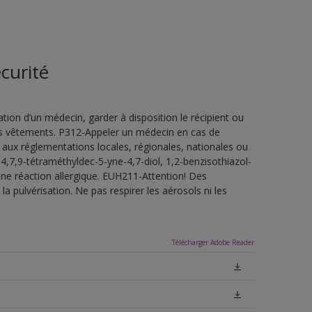
curité
ion d’un médecin, garder à disposition le récipient ou
 les vêtements. P312-Appeler un médecin en cas de
 aux réglementations locales, régionales, nationales ou
4,7,9-tétraméthyldec-5-yne-4,7-diol, 1,2-benzisothiazol-
une réaction allergique. EUH211-Attention! Des
a pulvérisation. Ne pas respirer les aérosols ni les
Télécharger Adobe Reader