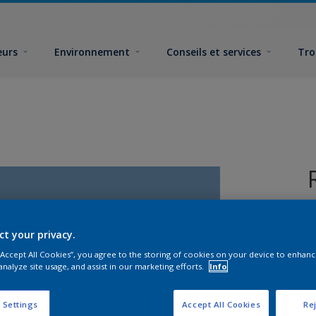
eurs
Environnement
Conseils et services
Tro
ct your privacy.
 “Accept All Cookies”, you agree to the storing of cookies on your device to enhanc
analyze site usage, and assist in our marketing efforts.
Info
F
 Settings
Accept All Cookies
Rej