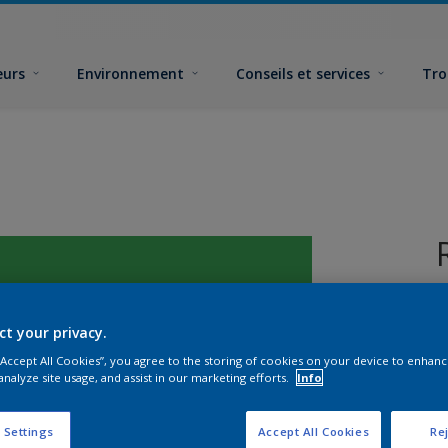
eurs
Environnement
Conseils et services
Tro
ct your privacy.
 “Accept All Cookies”, you agree to the storing of cookies on your device to enhanc
analyze site usage, and assist in our marketing efforts.
Info
F
 Settings
Accept All Cookies
Rej