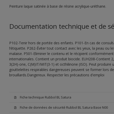
Peinture laque satinée à base de résine acrylique-uréthane.
Documentation technique et de sé
P102-Tenir hors de portée des enfants. P101-En cas de consultat
l’étiquette. P262-Éviter tout contact avec les yeux, la peau ou
malaise. P501-Eliminer le contenu et le récipient conformément
internationales. Contient un produit biocide. EUH208-Contient 2,
3(2H)-one, C(M)IT/MIT(3-1) et octhilinone (ISO). Peut produire 
gouttelettes respirables dangereuses peuvent se former lors de l
brouillards.Dangereux. Respecter les précautions d'emploi
Fiche technique Rubbol BL Satura
Fiche de données de sécurité Rubbol BL Satura Base N00