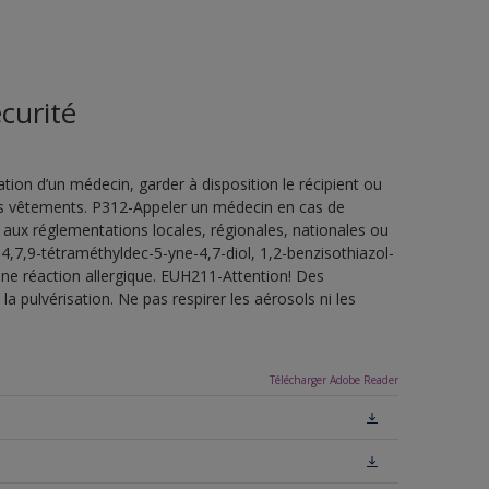
curité
ion d’un médecin, garder à disposition le récipient ou
 les vêtements. P312-Appeler un médecin en cas de
 aux réglementations locales, régionales, nationales ou
4,7,9-tétraméthyldec-5-yne-4,7-diol, 1,2-benzisothiazol-
une réaction allergique. EUH211-Attention! Des
a pulvérisation. Ne pas respirer les aérosols ni les
Télécharger Adobe Reader