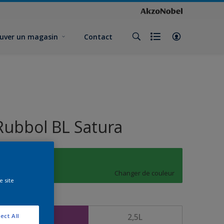
uver un magasin
Contact
Rubbol BL Satura
K7.51.55
Changer de couleur
e site
ormat
1L
2,5L
ect All