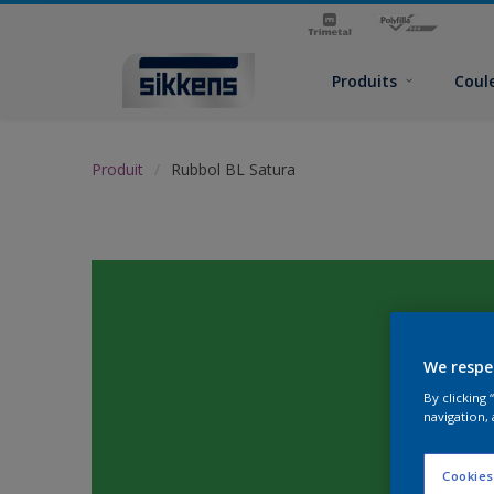
Produits
Coul
Produit
Rubbol BL Satura
We respe
By clicking
navigation, 
Cookies