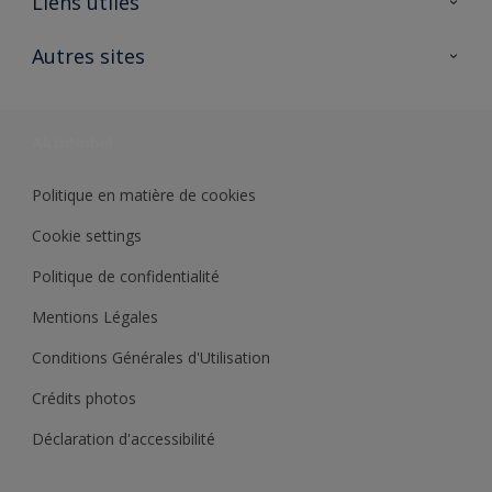
Liens utiles
Contactez nous
Ouvrir un magasin PASS
Autres sites
Trimetal
Sikkens Solutions
Polyfilla Pro
Wiki Peinture
Développement durable
Où jeter son pot de peinture ?
Politique en matière de cookies
Cookie settings
Politique de confidentialité
Mentions Légales
Conditions Générales d'Utilisation
Crédits photos
Déclaration d'accessibilité