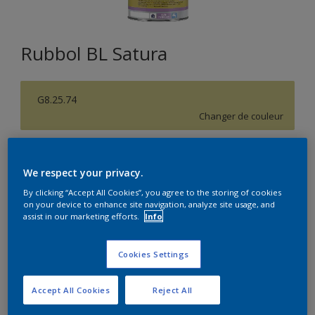
Rubbol BL Satura
G8.25.74
Changer de couleur
Format
We respect your privacy.
1L
2,5L
By clicking “Accept All Cookies”, you agree to the storing of cookies
on your device to enhance site navigation, analyze site usage, and
Quantité
Calculateur de peinture
assist in our marketing efforts.
Info
Calculer
Cookies Settings
Accept All Cookies
Reject All