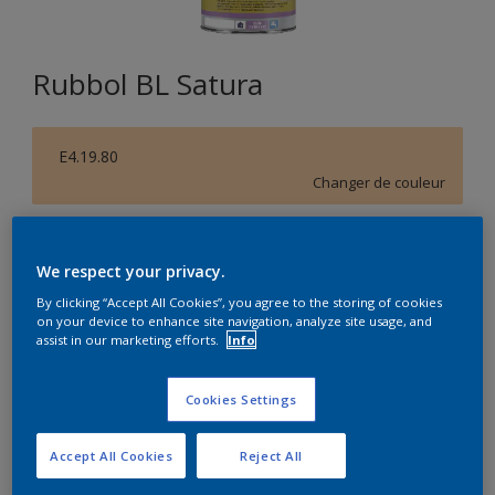
Rubbol BL Satura
E4.19.80
Changer de couleur
Format
We respect your privacy.
1L
2,5L
By clicking “Accept All Cookies”, you agree to the storing of cookies
on your device to enhance site navigation, analyze site usage, and
Quantité
Calculateur de peinture
assist in our marketing efforts.
Info
Calculer
Cookies Settings
Accept All Cookies
Reject All