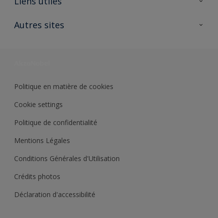
Liens utiles
Contactez nous
Ouvrir un magasin PASS
Autres sites
Trimetal
Sikkens Solutions
Polyfilla Pro
Wiki Peinture
Développement durable
Où jeter son pot de peinture ?
Politique en matière de cookies
Cookie settings
Politique de confidentialité
Mentions Légales
Conditions Générales d'Utilisation
Crédits photos
Déclaration d'accessibilité