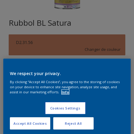
Rubbol BL Satura
D2.31.56
Changer de couleur
Format
We respect your privacy.
1L
2,5L
By clicking “Accept All Cookies”, you agree to the storing of cookies
on your device to enhance site navigation, analyze site usage, and
Quantité
Calculateur de peinture
assist in our marketing efforts.
Info
Calculer
Cookies Settings
Accept All Cookies
Reject All
Achetez chez un revendeur