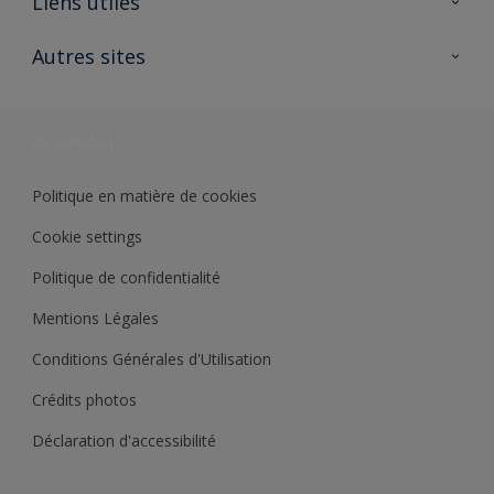
Liens utiles
Contactez nous
Ouvrir un magasin PASS
Autres sites
Trimetal
Sikkens Solutions
Polyfilla Pro
Wiki Peinture
Développement durable
Où jeter son pot de peinture ?
Politique en matière de cookies
Cookie settings
Politique de confidentialité
Mentions Légales
Conditions Générales d'Utilisation
Crédits photos
Déclaration d'accessibilité