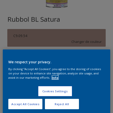
Rubbol BL Satura
C9.09.54
Changer de couleur
Format
We respect your privacy.
1L
2,5L
By clicking “Accept All Cookies”, you agree to the storing of cookies
on your device to enhance site navigation, analyze site usage, and
Quantité
Calculateur de peinture
assist in our marketing efforts.
Info
Calculer
Cookies Settings
Accept All Cookies
Reject All