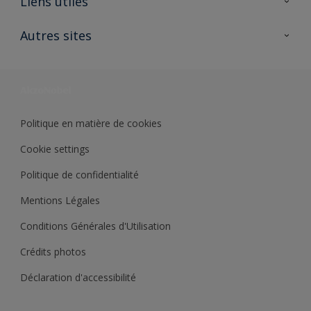
Liens utiles
Contactez nous
Ouvrir un magasin PASS
Autres sites
Trimetal
Sikkens Solutions
Polyfilla Pro
Wiki Peinture
Développement durable
Où jeter son pot de peinture ?
Politique en matière de cookies
Cookie settings
Politique de confidentialité
Mentions Légales
Conditions Générales d'Utilisation
Crédits photos
Déclaration d'accessibilité