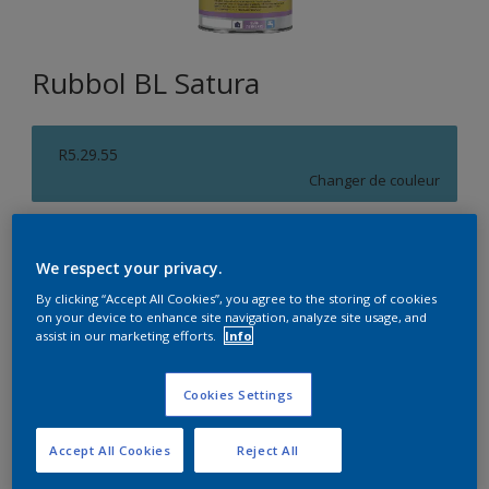
Rubbol BL Satura
R5.29.55
Changer de couleur
Format
We respect your privacy.
1L
2,5L
By clicking “Accept All Cookies”, you agree to the storing of cookies
on your device to enhance site navigation, analyze site usage, and
Quantité
Calculateur de peinture
assist in our marketing efforts.
Info
Calculer
Cookies Settings
Accept All Cookies
Reject All