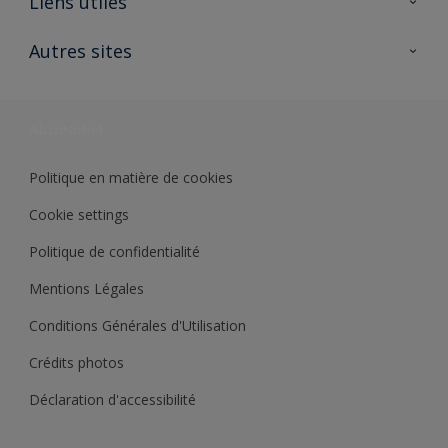
Liens utiles
Contactez nous
Ouvrir un magasin PASS
Autres sites
Trimetal
Sikkens Solutions
Polyfilla Pro
Wiki Peinture
Développement durable
Où jeter son pot de peinture ?
Politique en matière de cookies
Cookie settings
Politique de confidentialité
Mentions Légales
Conditions Générales d'Utilisation
Crédits photos
Déclaration d'accessibilité