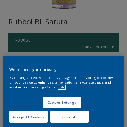
Rubbol BL Satura
P0.30.30
Changer de couleur
Format
We respect your privacy.
1L
2,5L
By clicking “Accept All Cookies”, you agree to the storing of cookies
on your device to enhance site navigation, analyze site usage, and
Quantité
Calculateur de peinture
assist in our marketing efforts.
Info
Calculer
Cookies Settings
Accept All Cookies
Reject All