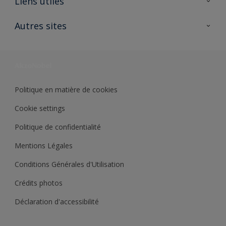
Liens utiles
Contactez nous
Ouvrir un magasin PASS
Autres sites
Trimetal
Sikkens Solutions
Polyfilla Pro
Wiki Peinture
Développement durable
Où jeter son pot de peinture ?
Politique en matière de cookies
Cookie settings
Politique de confidentialité
Mentions Légales
Conditions Générales d'Utilisation
Crédits photos
Déclaration d'accessibilité