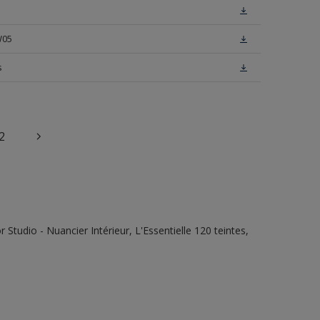
W05
s
2
tudio - Nuancier Intérieur, L'Essentielle 120 teintes,