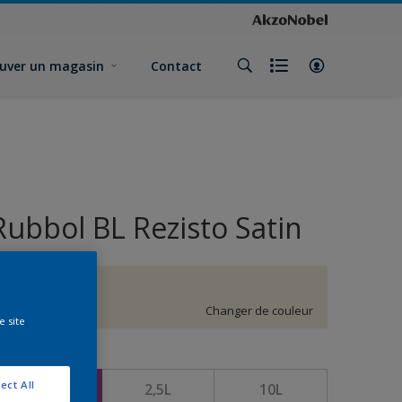
uver un magasin
Contact
Rubbol BL Rezisto Satin
G4.05.87
Changer de couleur
e site
ormat
ect All
1L
2,5L
10L