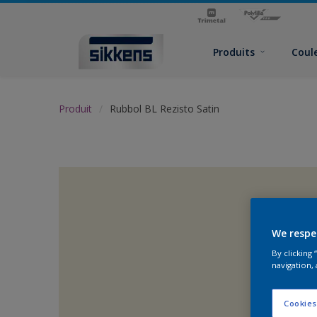
Produits
Coul
Produit
Rubbol BL Rezisto Satin
We respe
By clicking
navigation, 
Cookies