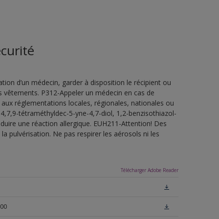
curité
ion d’un médecin, garder à disposition le récipient ou
 les vêtements. P312-Appeler un médecin en cas de
 aux réglementations locales, régionales, nationales ou
4,7,9-tétraméthyldec-5-yne-4,7-diol, 1,2-benzisothiazol-
oduire une réaction allergique. EUH211-Attention! Des
a pulvérisation. Ne pas respirer les aérosols ni les
Télécharger Adobe Reader
N00