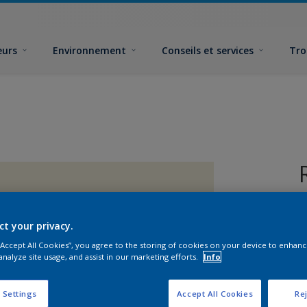
eurs
Environnement
Conseils et services
Tro
ct your privacy.
 “Accept All Cookies”, you agree to the storing of cookies on your device to enhanc
analyze site usage, and assist in our marketing efforts.
Info
F
 Settings
Accept All Cookies
Rej