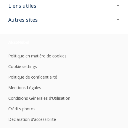
A propos de Sikkens
Liens utiles
Contactez nous
Ouvrir un magasin PASS
Autres sites
Trimetal
Sikkens Solutions
Polyfilla Pro
Wiki Peinture
Développement durable
Où jeter son pot de peinture ?
Politique en matière de cookies
Cookie settings
Politique de confidentialité
Mentions Légales
Conditions Générales d'Utilisation
Crédits photos
Déclaration d'accessibilité