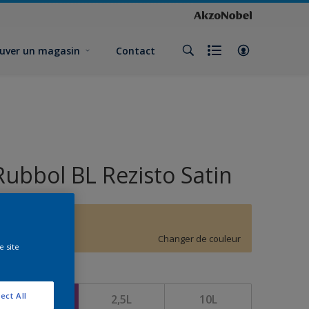
uver un magasin
Contact
Rubbol BL Rezisto Satin
F5.20.80
Changer de couleur
e site
ormat
ect All
1L
2,5L
10L