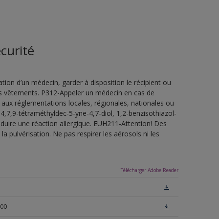
curité
ion d’un médecin, garder à disposition le récipient ou
 les vêtements. P312-Appeler un médecin en cas de
 aux réglementations locales, régionales, nationales ou
4,7,9-tétraméthyldec-5-yne-4,7-diol, 1,2-benzisothiazol-
oduire une réaction allergique. EUH211-Attention! Des
a pulvérisation. Ne pas respirer les aérosols ni les
Télécharger Adobe Reader
N00