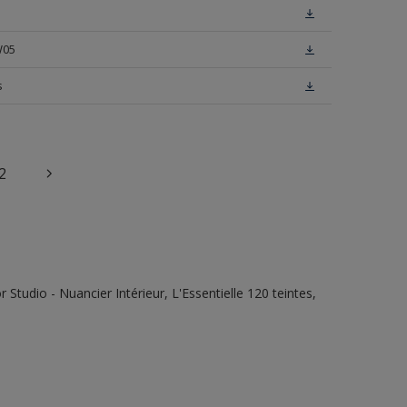
W05
s
2
tudio - Nuancier Intérieur, L'Essentielle 120 teintes,