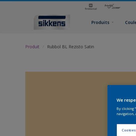
Produits
Coul
Produit
Rubbol BL Rezisto Satin
We respe
By clicking
navigation, 
Cookies