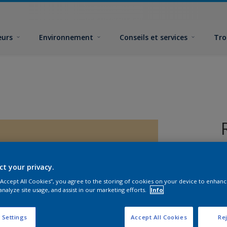
eurs
Environnement
Conseils et services
Tro
ct your privacy.
 “Accept All Cookies”, you agree to the storing of cookies on your device to enhanc
analyze site usage, and assist in our marketing efforts.
Info
F
 Settings
Accept All Cookies
Rej