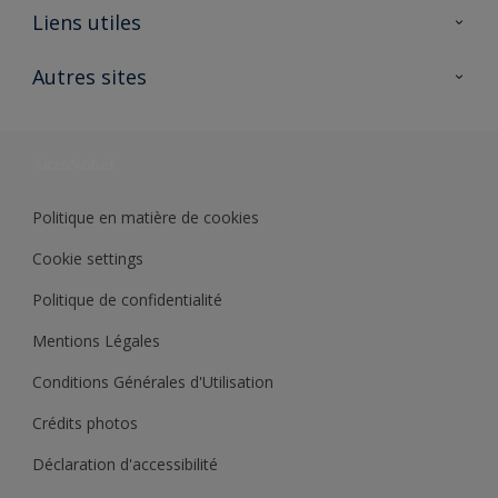
A propos de Sikkens
Liens utiles
Contactez nous
Ouvrir un magasin PASS
Autres sites
Trimetal
Sikkens Solutions
Polyfilla Pro
Wiki Peinture
Développement durable
Où jeter son pot de peinture ?
Politique en matière de cookies
Cookie settings
Politique de confidentialité
Mentions Légales
Conditions Générales d'Utilisation
Crédits photos
Déclaration d'accessibilité