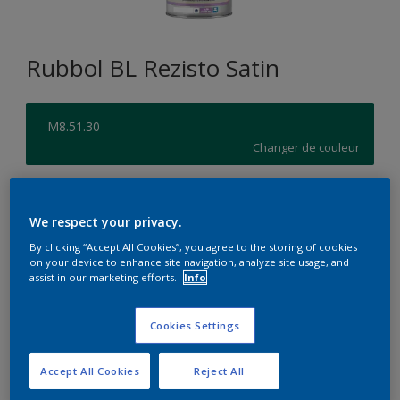
Rubbol BL Rezisto Satin
M8.51.30
Changer de couleur
Format
We respect your privacy.
1L
2,5L
2.5L
By clicking “Accept All Cookies”, you agree to the storing of cookies
on your device to enhance site navigation, analyze site usage, and
Quantité
Calculateur de peinture
assist in our marketing efforts.
Info
Calculer
Cookies Settings
Accept All Cookies
Reject All