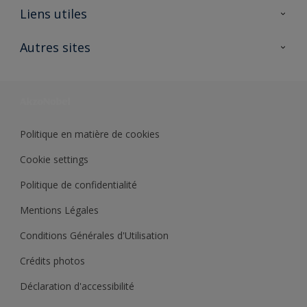
A propos de Sikkens
Liens utiles
Contactez nous
Ouvrir un magasin PASS
Autres sites
Trimetal
Sikkens Solutions
Polyfilla Pro
Wiki Peinture
Développement durable
Où jeter son pot de peinture ?
Politique en matière de cookies
Cookie settings
Politique de confidentialité
Mentions Légales
Conditions Générales d'Utilisation
Crédits photos
Déclaration d'accessibilité