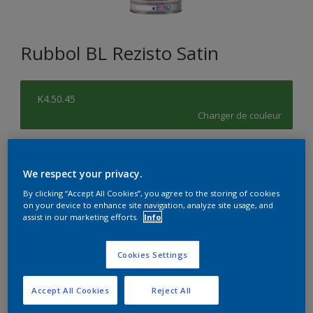
Rubbol BL Rezisto Satin
K4.50.45
Changer de couleur
Format
We respect your privacy.
1L
2,5L
2.5L
By clicking “Accept All Cookies”, you agree to the storing of cookies
on your device to enhance site navigation, analyze site usage, and
Quantité
Calculateur de peinture
assist in our marketing efforts.
Info
Calculer
Cookies Settings
Accept All Cookies
Reject All