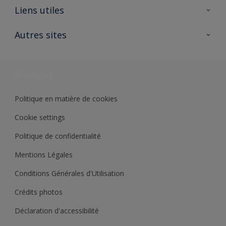
A propos de Sikkens
Liens utiles
Contactez nous
Ouvrir un magasin PASS
Autres sites
Trimetal
Sikkens Solutions
Polyfilla Pro
Wiki Peinture
Développement durable
Où jeter son pot de peinture ?
Politique en matière de cookies
Cookie settings
Politique de confidentialité
Mentions Légales
Conditions Générales d'Utilisation
Crédits photos
Déclaration d'accessibilité