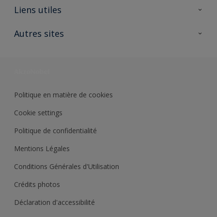
A propos de Sikkens
Liens utiles
Contactez nous
Ouvrir un magasin PASS
Autres sites
Trimetal
Sikkens Solutions
Polyfilla Pro
Wiki Peinture
Développement durable
Où jeter son pot de peinture ?
Politique en matière de cookies
Cookie settings
Politique de confidentialité
Mentions Légales
Conditions Générales d'Utilisation
Crédits photos
Déclaration d'accessibilité