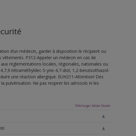
curité
ion d’un médecin, garder à disposition le récipient ou
 les vêtements. P312-Appeler un médecin en cas de
 aux réglementations locales, régionales, nationales ou
4,7,9-tétraméthyldec-5-yne-4,7-diol, 1,2-benzisothiazol-
oduire une réaction allergique. EUH211-Attention! Des
a pulvérisation. Ne pas respirer les aérosols ni les
Télécharger Adobe Reader
N00