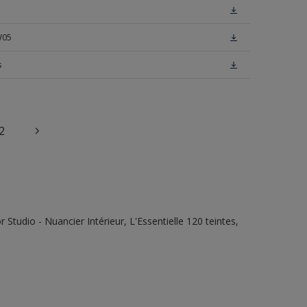
W05
s
2
tudio - Nuancier Intérieur, L'Essentielle 120 teintes,