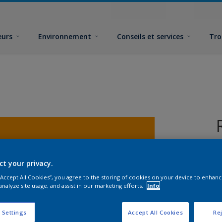
eurs
Environnement
Conseils et services
Tro
ct your privacy.
 “Accept All Cookies”, you agree to the storing of cookies on your device to enhanc
analyze site usage, and assist in our marketing efforts.
Info
F
 Settings
Accept All Cookies
Rej