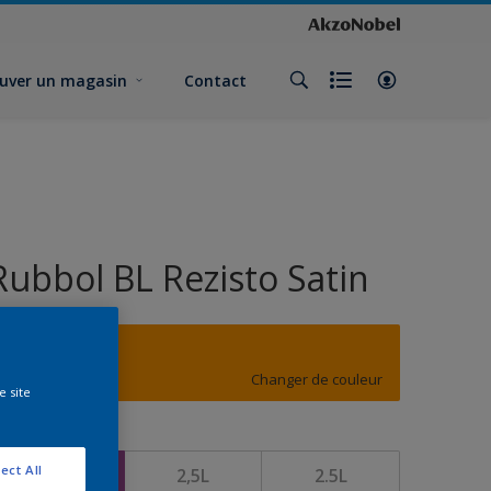
uver un magasin
Contact
Rubbol BL Rezisto Satin
E7.77.66
Changer de couleur
e site
ormat
ect All
1L
2,5L
2.5L