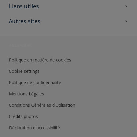
A propos de Sikkens
Liens utiles
Contactez nous
Ouvrir un magasin PASS
Autres sites
Trimetal
Sikkens Solutions
Polyfilla Pro
Wiki Peinture
Développement durable
Où jeter son pot de peinture ?
Politique en matière de cookies
Cookie settings
Politique de confidentialité
Mentions Légales
Conditions Générales d'Utilisation
Crédits photos
Déclaration d'accessibilité