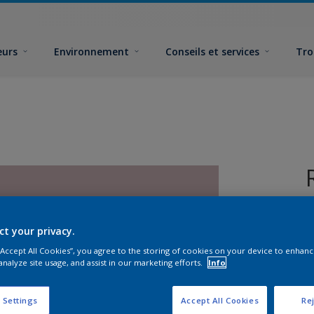
eurs
Environnement
Conseils et services
Tro
ct your privacy.
 “Accept All Cookies”, you agree to the storing of cookies on your device to enhanc
analyze site usage, and assist in our marketing efforts.
Info
F
 Settings
Accept All Cookies
Rej