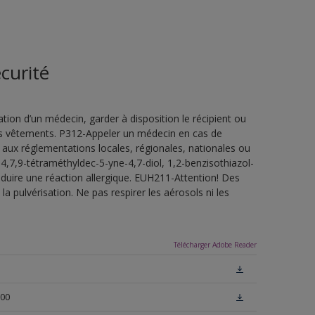
curité
ion d’un médecin, garder à disposition le récipient ou
 les vêtements. P312-Appeler un médecin en cas de
 aux réglementations locales, régionales, nationales ou
4,7,9-tétraméthyldec-5-yne-4,7-diol, 1,2-benzisothiazol-
oduire une réaction allergique. EUH211-Attention! Des
a pulvérisation. Ne pas respirer les aérosols ni les
Télécharger Adobe Reader
N00