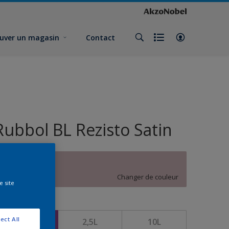
uver un magasin
Contact
Rubbol BL Rezisto Satin
A2.05.70
Changer de couleur
e site
ormat
ect All
1L
2,5L
10L