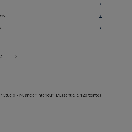
W05
s
2
tudio - Nuancier Intérieur, L'Essentielle 120 teintes,