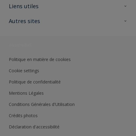
A propos de Sikkens
Liens utiles
Contactez nous
Ouvrir un magasin PASS
Autres sites
Trimetal
Sikkens Solutions
Polyfilla Pro
Wiki Peinture
Développement durable
Où jeter son pot de peinture ?
Politique en matière de cookies
Cookie settings
Politique de confidentialité
Mentions Légales
Conditions Générales d'Utilisation
Crédits photos
Déclaration d'accessibilité