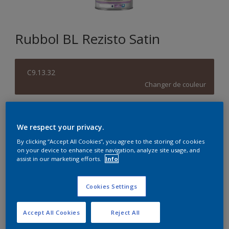
Rubbol BL Rezisto Satin
C9.13.32
Changer de couleur
Format
We respect your privacy.
1L
2,5L
2.5L
By clicking “Accept All Cookies”, you agree to the storing of cookies
on your device to enhance site navigation, analyze site usage, and
Quantité
Calculateur de peinture
assist in our marketing efforts.
Info
Calculer
Cookies Settings
Accept All Cookies
Reject All