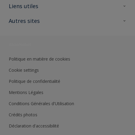
A propos de Sikkens
Liens utiles
Contactez nous
Ouvrir un magasin PASS
Autres sites
Trimetal
Sikkens Solutions
Polyfilla Pro
Wiki Peinture
Développement durable
Où jeter son pot de peinture ?
Politique en matière de cookies
Cookie settings
Politique de confidentialité
Mentions Légales
Conditions Générales d'Utilisation
Crédits photos
Déclaration d'accessibilité