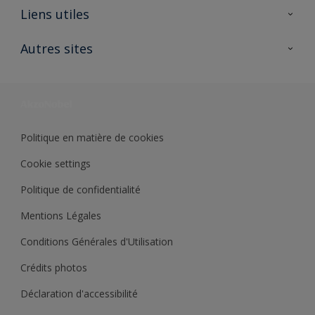
A propos de Sikkens
Liens utiles
Contactez nous
Ouvrir un magasin PASS
Autres sites
Trimetal
Sikkens Solutions
Polyfilla Pro
Wiki Peinture
Développement durable
Où jeter son pot de peinture ?
Politique en matière de cookies
Cookie settings
Politique de confidentialité
Mentions Légales
Conditions Générales d'Utilisation
Crédits photos
Déclaration d'accessibilité