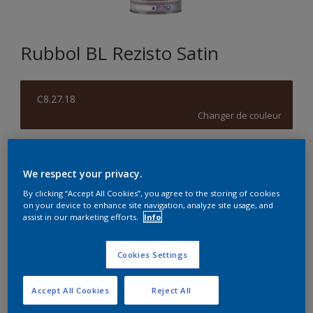
Rubbol BL Rezisto Satin
C8.27.18
Changer de couleur
Format
We respect your privacy.
1L
2,5L
2.5L
By clicking “Accept All Cookies”, you agree to the storing of cookies
on your device to enhance site navigation, analyze site usage, and
Quantité
Calculateur de peinture
assist in our marketing efforts.
Info
Calculer
Cookies Settings
Accept All Cookies
Reject All