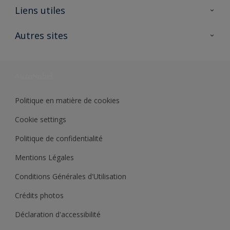
A propos de Sikkens
Liens utiles
Contactez nous
Ouvrir un magasin PASS
Autres sites
Trimetal
Sikkens Solutions
Polyfilla Pro
Wiki Peinture
Développement durable
Où jeter son pot de peinture ?
Politique en matière de cookies
Cookie settings
Politique de confidentialité
Mentions Légales
Conditions Générales d'Utilisation
Crédits photos
Déclaration d'accessibilité