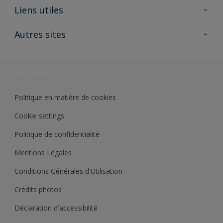
A propos de Sikkens
Liens utiles
Contactez nous
Ouvrir un magasin PASS
Autres sites
Trimetal
Sikkens Solutions
Polyfilla Pro
Wiki Peinture
Développement durable
Où jeter son pot de peinture ?
Politique en matière de cookies
Cookie settings
Politique de confidentialité
Mentions Légales
Conditions Générales d'Utilisation
Crédits photos
Déclaration d'accessibilité