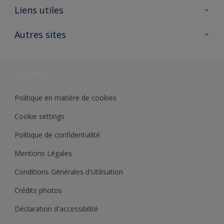
A propos de Sikkens
Liens utiles
Contactez nous
Ouvrir un magasin PASS
Autres sites
Trimetal
Sikkens Solutions
Polyfilla Pro
Wiki Peinture
Développement durable
Où jeter son pot de peinture ?
Politique en matière de cookies
Cookie settings
Politique de confidentialité
Mentions Légales
Conditions Générales d'Utilisation
Crédits photos
Déclaration d'accessibilité