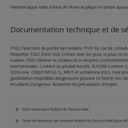
Peinture-laque mate à base de résine acrylique en phase aqueu
Documentation technique et de sé
P102-Tenir hors de portée des enfants. P101-En cas de consultat
l’étiquette. P262-Éviter tout contact avec les yeux, la peau ou
malaise. P501-Eliminer le contenu et le récipient conformément
internationales. Contient un produit biocide. EUH208-Contient 2,
3(2H)-one, C(M)IT/MIT(3-1), MBIT et octhilinone (ISO). Peut pr
gouttelettes respirables dangereuses peuvent se former lors de l
brouillards.Dangereux. Respecter les précautions d'emploi
Fiche technique Rubbol BL Rezisto Mat
Fiche de données de sécurité Rubbol BL Rezisto Mat Base W