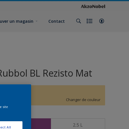
uver un magasin
Contact
Rubbol BL Rezisto Mat
F8.23.83
Changer de couleur
e site
ormat
1 L
2.5 L
ect All