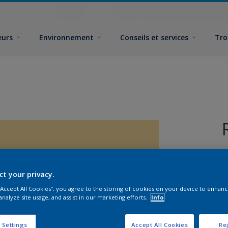
eurs
Environnement
Conseils et services
Tro
ct your privacy.
 “Accept All Cookies”, you agree to the storing of cookies on your device to enhanc
analyze site usage, and assist in our marketing efforts.
Info
F
 Settings
Accept All Cookies
Rej