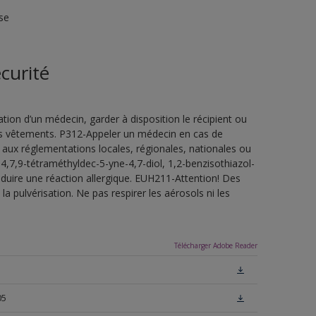
se
curité
ion d’un médecin, garder à disposition le récipient ou
 les vêtements. P312-Appeler un médecin en cas de
 aux réglementations locales, régionales, nationales ou
4,7,9-tétraméthyldec-5-yne-4,7-diol, 1,2-benzisothiazol-
oduire une réaction allergique. EUH211-Attention! Des
a pulvérisation. Ne pas respirer les aérosols ni les
Télécharger Adobe Reader
05