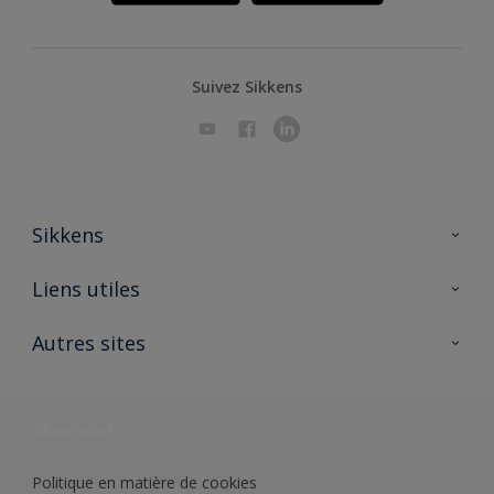
Suivez Sikkens
Sikkens
A propos de Sikkens
Liens utiles
Contactez nous
Ouvrir un magasin PASS
Autres sites
Trimetal
Sikkens Solutions
Polyfilla Pro
Wiki Peinture
Développement durable
Où jeter son pot de peinture ?
Politique en matière de cookies